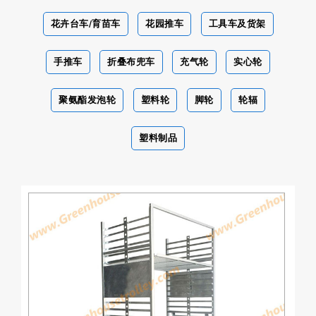
花卉台车/育苗车
花园推车
工具车及货架
手推车
折叠布兜车
充气轮
实心轮
聚氨酯发泡轮
塑料轮
脚轮
轮辐
塑料制品